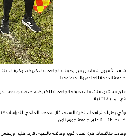
جامعة الدوحة للعلوم والتكنولوجيا.
في المباراة الثانية.
كاسحاً 23 – 12 على جامعة جورج تاون.
وجاءت منافسات كرة القدم قوية وحافلة بالندية ، فازت كلية أوريكس العالمية 6-1 على الجامعة الأمريكية أفغانستان وتعادل فريق ستي يونيفرستي كوليدج 3-3 مع