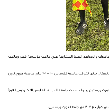
ة القدم للموسم الرياضي 2023 – 2024 أداءً مميزاً للطلاب من مختلف الجامعات والمعاهد العليا المشاركة على ملاعب مؤسسة قطر وملاعب
على مستوى منافسات بطولة الجامعات للكريكت، حققت جامعة الدوحة للعلوم والتكنولوجيا فوزاً صعباً 59-58 على الجامعة الأمريكية في أفغانستان بينما تفوقت جامعة تكساس 100 – 95 على جامعة جورج تاون
، فاز المعهد العالمي للدراسات 49-36 على كلية وايل كورنيل للطب، تغلبت جامعة قطر 64-47 على جامعة نورث ويسترن بينما حصدت جامعة الدوحة للعلوم والتكنولوجيا فوزاً