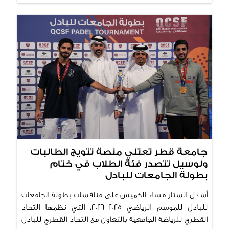
التعليم العالي، حيث استمرت المنافسات حتى الثاني
والعشرين من نوفمبر، تفضّل السيد راشد سعيد عضيبه،
أمين السر العام للاتحاد القطري للرياضة الجامعية، وبرفقته
السيد حمد الشيبه، عضو مجلس إدارة الاتحاد، بتتويج أصحاب
المراكز الثلاثة الأولى في ختام البطولة، مؤكدين على
المستوى التنافسي المتميز والروح الرياضية العالية التي
سادت منافسات البطولة. جاء في المركز الأول جامعة الدوحة
للعلوم والتكنولوجيا وحصدت جامعة قطر مركز الوصافة
بينما حلت جامعة حمد بن خليفة في المركز الثالث . وقد
عكست النتائج المستوى التنافسي المتصاعد والحضور القوي
للفرق المشاركة طوال أيام البطولة. وتأتي هذه البطولة في
إطار استراتيجية الاتحاد القطري للرياضة الجامعية لتعزيز
انتشار رياضة الكريكيت داخل الجامعات، وتحفيز الطلبة على
جامعة قطر تعتلي منصة تتويج الطالبات
خوض المنافسات بروح رياضية عالية في بيئة متكاملة تشجع
ولوسيل تتصدر فئة الطلاب في ختام
بطولة الجامعات للبادل
على الإبداع والتميز.
أسدل الستار مساء الخميس على منافسات بطولة الجامعات
للبادل للموسم الرياضي 2025–2026، التي نظمها الاتحاد
القطري للرياضة الجامعية بالتعاون مع الاتحاد القطري للبادل