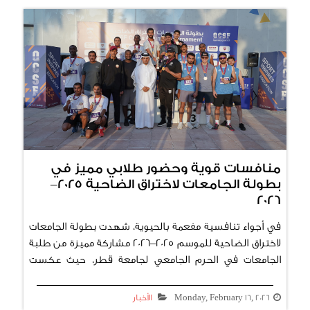
منافسات قوية وحضور طلابي مميز في
بطولة الجامعات لاختراق الضاحية 2025–
2026
في أجواء تنافسية مفعمة بالحيوية، شهدت بطولة الجامعات
لاختراق الضاحية للموسم 2025–2026 مشاركة مميزة من طلبة
الجامعات في الحرم الجامعي لجامعة قطر، حيث عكست
المنافسات مستويات فنية متقدمة وروحًا رياضية عالية بين
المشاركين. وفي مراسم التتويج، كرّم السيد حمد صالح
Monday, February 16, 2026
الأخبار
الشيبة، عضو مجلس إدارة الإتحاد القطري للرياضة الجامعية