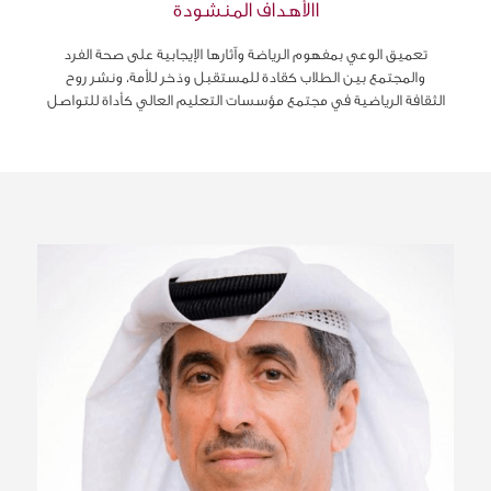
االأهداف المنشودة
تعميق الوعي بمفهوم الرياضة وآثارها الإيجابية على صحة الفرد
والمجتمع بين الطلاب كقادة للمستقبل وذخر للأمة، ونشر روح
الثقافة الرياضية في مجتمع مؤسسات التعليم العالي كأداة للتواصل
بينهم من جهة وأقرانهم من طلاب مؤسسات التعليم العالي
الأجنبية، وإتاحة الفرص المناسبة أمام طلاب مؤسسات التعليم
العالي لإظهار قدراتهم ومهاراتهم البدنية والاجتماعية والثقافية في
مناسبات وطنية ومحافل خارجية تعبر عن قطر كمجتمع ناهض
يحظى فيه الشاب بأعلى درجات الرعاية، وتعزيز مسؤولية دعم
التعاون بين مؤسسات التعليم العالي بالدولة في كل المجالات،
والارتقاء بالرياضة الجامعية ورفع مستوى الأداء فيها من خلال
التنافس الشريف بين منتسبي مؤسساتها واختيار العناصر
المتميزة لتشكيل منتخبات لتمثيل قطر في المنافسات الرياضية
الجامعية ودعم المنتخبات الوطنية في كل الرياضات، وتشجيع البحث
العلمي وإجراء الدراسات والبحوث العلمية التي تسهم في تطوير
الرياضة في مؤسسات التعليم العالي وتشجيع البحث والتأليف
والترجمة في مجالها